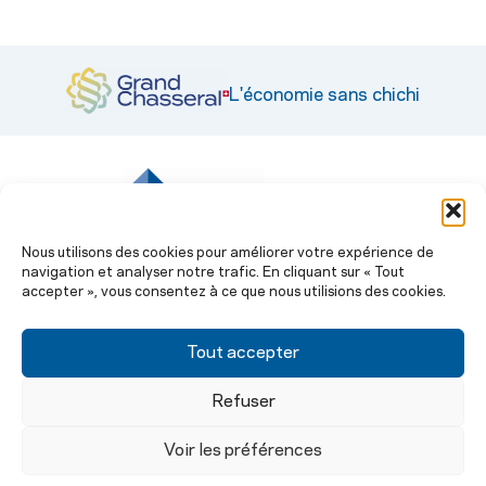
L'économie sans chichi
|
© CEP 2026
Nous utilisons des cookies pour améliorer votre expérience de
navigation et analyser notre trafic. En cliquant sur « Tout
Engagement et prestations
accepter », vous consentez à ce que nous utilisions des cookies.
Prestations administratives
Stratégie économique 2030
La Revue
Tout accepter
Rue Pierre-Pertuis 1 | CH-2605 Sonceboz-Sombeval |
Refuser
Tél. +41 32 492 70 33
Voir les préférences
Politique des Cookies
Politique de confidentialité