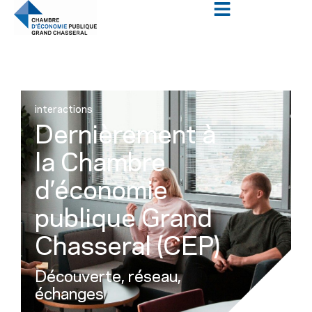
interactions
Dernièrement à
la Chambre
d’économie
publique Grand
Chasseral (CEP)
Découverte, réseau,
échanges