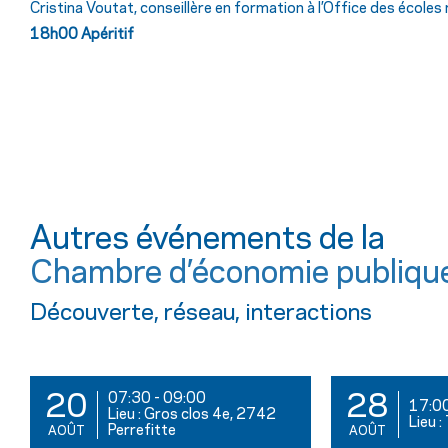
Cristina Voutat, conseillère en formation à l’Office des écol
18h00
Apéritif
Autres événements de la
Chambre d’économie publiqu
Découverte, réseau, interactions
07:30
-
09:00
20
28
17:0
Lieu : Gros clos 4e, 2742
Lieu 
Perrefitte
AOÛT
AOÛT