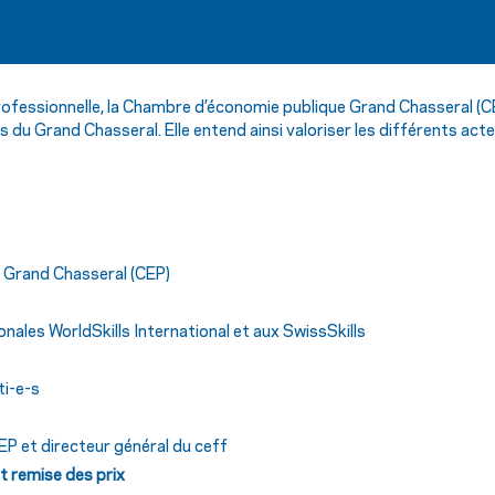
ofessionnelle, la Chambre d’économie publique Grand Chasseral (CEP
s du Grand Chasseral. Elle entend ainsi valoriser les différents act
e Grand Chasseral (CEP)
onales WorldSkills
International et aux SwissSkills
ti-e-s
EP et directeur général du ceff
t remise des prix