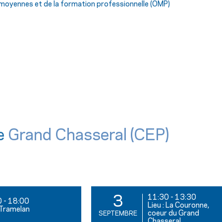
es moyennes et
de la formation professionnelle (OMP)
e
Grand Chasseral (CEP)
11:30
-
13:30
3
0
-
18:00
Lieu : La Couronne,
: Tramelan
coeur du Grand
SEPTEMBRE
Chasseral