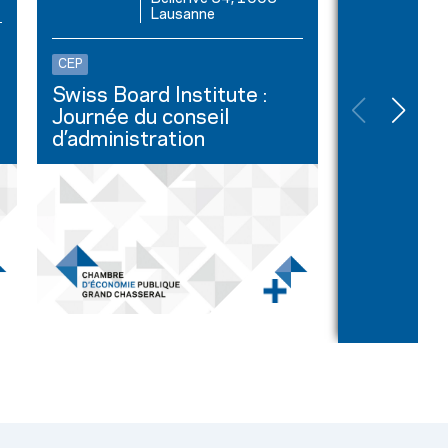
Lausanne
Petit-déjeune
Découvert
CEP
faire indu
Swiss Board Institute :
de Zesar
Journée du conseil
d’administration