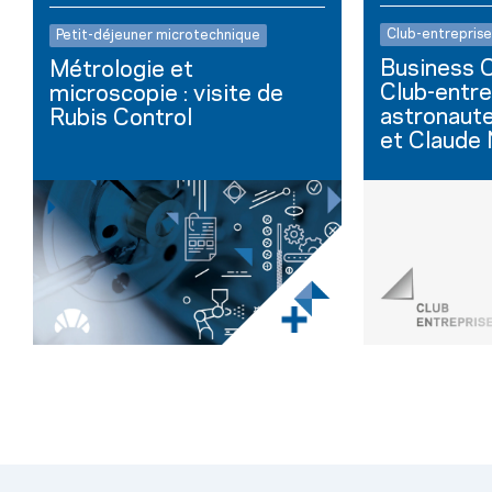
Club-entreprise
Petit-déjeuner microtechnique
Business C
Métrologie et
Club-entre
microscopie : visite de
astronaut
Rubis Control
et Claude N