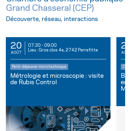
Grand Chasseral (CEP)
Découverte, réseau, interactions
20
2
07:30
-
09:00
Lieu : Gros clos 4e, 2742 Perrefitte
AOÛT
AOÛ
Petit-déjeuner microtechnique
Club
Métrologie et microscopie : visite
Bus
de Rubis Control
ent
Mar