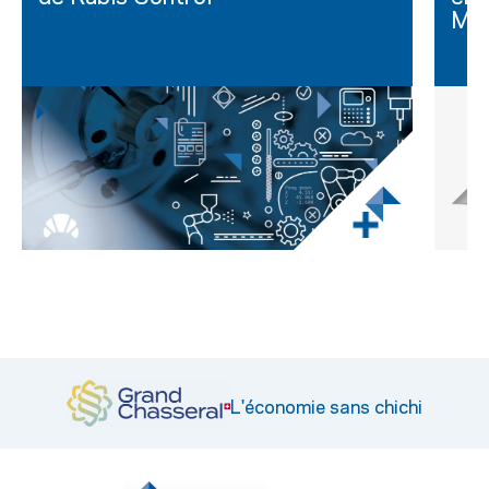
Mar
L'économie sans chichi