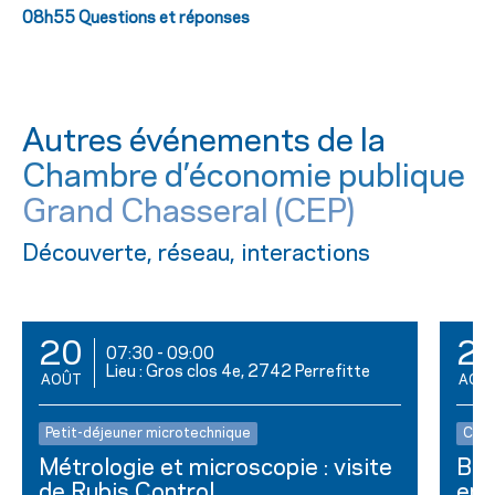
08h55 Questions et réponses
Autres événements de la
Chambre d’économie publique
Grand Chasseral (CEP)
Découverte, réseau, interactions
20
2
07:30
-
09:00
Lieu : Gros clos 4e, 2742 Perrefitte
AOÛT
AOÛ
Petit-déjeuner microtechnique
Club
Métrologie et microscopie : visite
Bus
de Rubis Control
ent