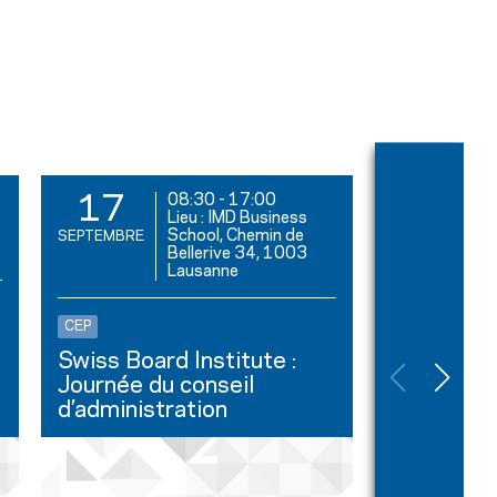
08:30
-
17:00
17
17
Lieu : IMD Business
School, Chemin de
SEPTEMBRE
SEPTEMBRE
Bellerive 34, 1003
Lausanne
Petit-déjeune
Découvert
CEP
faire indu
Swiss Board Institute :
de Zesar
Journée du conseil
d’administration