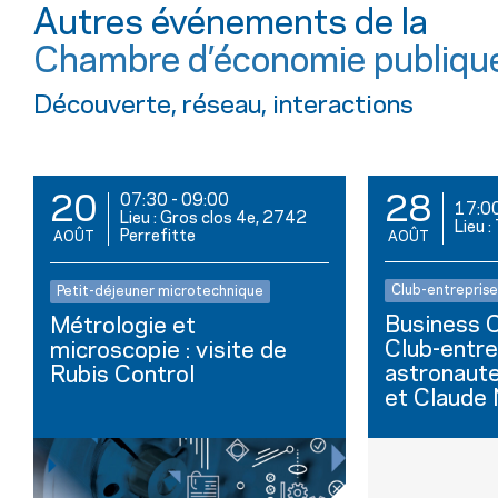
Autres événements de la
Chambre d’économie publiqu
Découverte, réseau, interactions
07:30
-
09:00
20
28
17:0
Lieu : Gros clos 4e, 2742
Lieu 
Perrefitte
AOÛT
AOÛT
Club-entreprise
Petit-déjeuner microtechnique
Business C
Métrologie et
Club-entre
microscopie : visite de
astronaut
Rubis Control
et Claude N