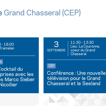
e
Grand Chasseral (CEP)
11:30
-
13:30
3
0
-
18:00
Lieu : La Couronne,
: Tramelan
coeur du Grand
SEPTEMBRE
Chasseral
s
CEP
ocktail du
Conférence : Une nouvelle
prises avec les
télévision pour le Grand
es Marco Sieber
Chasseral et le Seeland
icollier