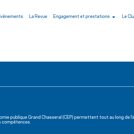
Évènements
La Revue
Engagement et prestations
Le Cl
omie publique Grand Chasseral (CEP) permettent tout au long de l’
rs compétences.