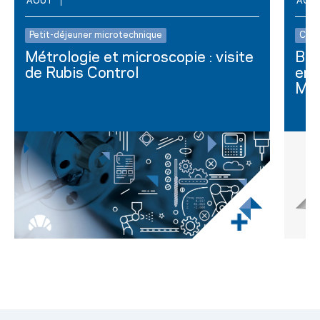
AOÛT
AOÛ
Petit-déjeuner microtechnique
Club
Métrologie et microscopie : visite
Bus
de Rubis Control
ent
Mar