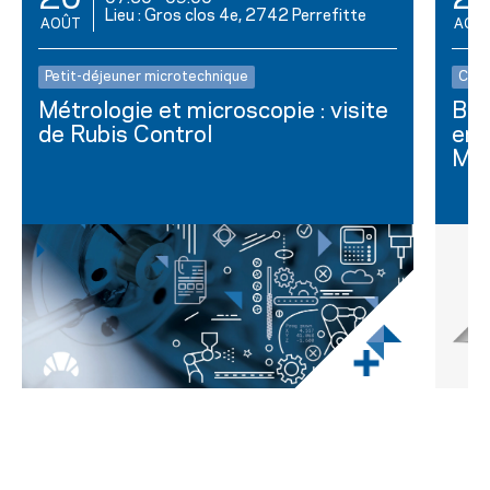
20
2
Lieu : Gros clos 4e, 2742 Perrefitte
AOÛT
AOÛ
Petit-déjeuner microtechnique
Club
Métrologie et microscopie : visite
Bus
de Rubis Control
ent
Mar