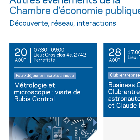
Autres événements de la
Chambre d’économie publiqu
Découverte, réseau, interactions
07:30
-
09:00
20
28
17:0
Lieu : Gros clos 4e, 2742
Lieu 
Perrefitte
AOÛT
AOÛT
Club-entreprise
Petit-déjeuner microtechnique
Business C
Métrologie et
Club-entre
microscopie : visite de
astronaut
Rubis Control
et Claude N