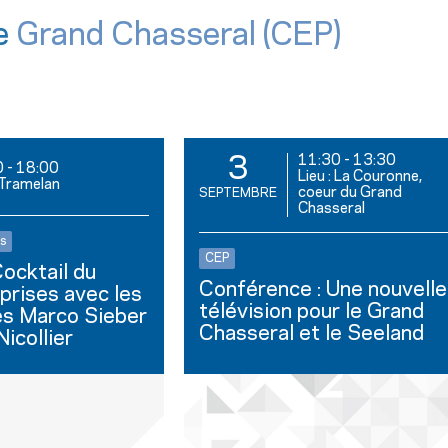
e
Grand Chasseral (CEP)
11:30
-
13:30
3
0
-
18:00
Lieu : La Couronne,
: Tramelan
coeur du Grand
SEPTEMBRE
Chasseral
s
CEP
ocktail du
Conférence : Une nouvelle
prises avec les
télévision pour le Grand
es Marco Sieber
Chasseral et le Seeland
icollier