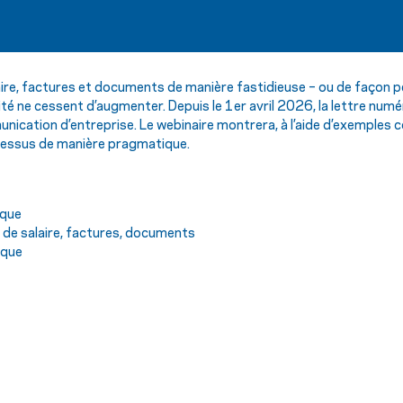
e, factures et documents de manière fastidieuse – ou de façon pe
té ne cessent d’augmenter. Depuis le 1er avril 2026, la lettre numéri
munication d’entreprise. Le webinaire montrera, à l’aide d’exemples 
cessus de manière pragmatique.
ique
de salaire, factures, documents
ique