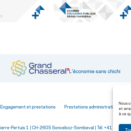
L'économie sans chichi
Nous u
–
Engagement et prestations
Prestations administratives
et ana
à ce qu
ierre-Pertuis 1 | CH-2605 Sonceboz-Sombeval | Tél. +41 32 492
To