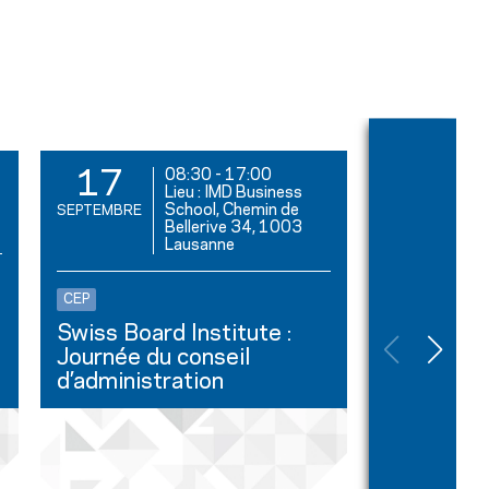
08:30
-
17:00
17
17
Lieu : IMD Business
School, Chemin de
SEPTEMBRE
SEPTEMBRE
Bellerive 34, 1003
Lausanne
Petit-déjeune
Découvert
CEP
faire indu
Swiss Board Institute :
de Zesar
Journée du conseil
d’administration