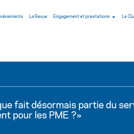
Évènements
La Revue
Engagement et prestations
Le Cl
ue fait désormais partie du serv
ent pour les PME ?»