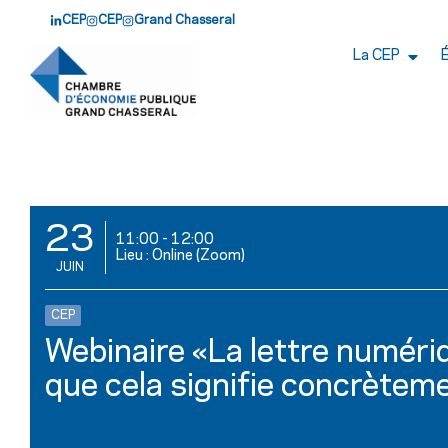
CEP
CEP
Grand Chasseral
La CEP
23
11:00
-
12:00
Lieu : Online (Zoom)
JUIN
CEP
Webinaire «La lettre numériq
que cela signifie concrètem