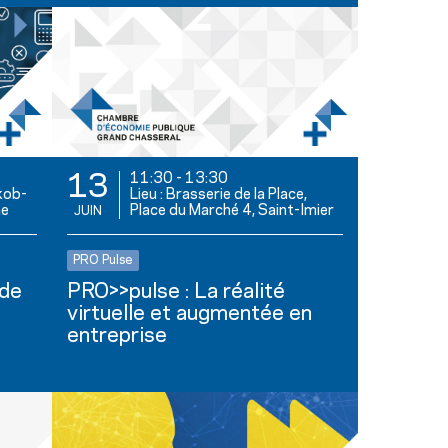
11:30
-
13:30
13
kob-
Lieu : Brasserie de la Place,
ne
Place du Marché 4, Saint-Imier
JUIN
PRO Pulse
 de
PRO>>pulse : La réalité
virtuelle et augmentée en
entreprise