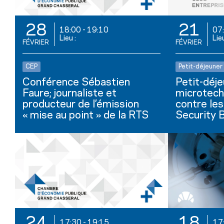
28
21
18:00
-
19:10
07
Lieu :
Lie
FÉVRIER
FÉVRIER
CEP
Petit-déjeuner
Conférence Sébastien
Petit-déj
Faure; journaliste et
microtech
producteur de l’émission
contre le
« mise au point » de la RTS
Security 
24
18
17:30
-
19:15
17