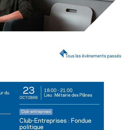
Tous les événements passés
23
18:00
-
21:00
ur du
Lieu : Métairie des Plânes
OCTOBRE
Club-entreprises
Club-Entreprises : Fondue
politique