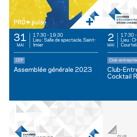
17:30
-
19:30
17:30
31
2
Lieu : Salle de spectacle, Saint-
Lieu : 
Imier
Courtel
MAI
MAI
CEP
Club-entrepris
Assemblée générale 2023
Club-Entr
Cocktail 