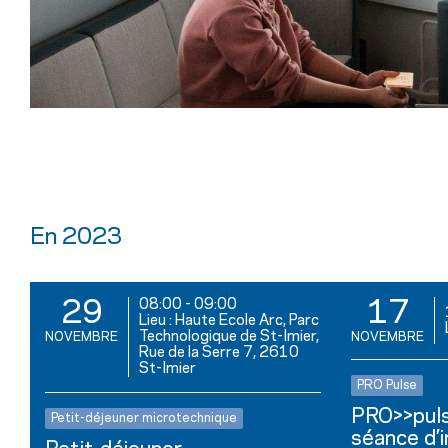
En 2023
08:00
-
09:00
29
17
Lieu : Haute Ecole Arc, Parc
Technologique de St-Imier,
NOVEMBRE
NOVEMBRE
Rue de la Serre 7, 2610
St-Imier
PRO Pulse
PRO>>puls
Petit-déjeuner microtechnique
séance d’i