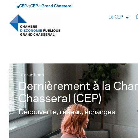
CEP
CEP
Grand Chasseral
La CEP
interactions
Dernièrement à la Cha
Chasseral (CEP)
Découverte, réseau, échanges