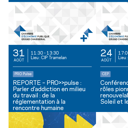
31
24
11:30
-
13:30
17:
Lieu : CIP Tramelan
Lieu :
AOÛT
AOÛT
PRO Pulse
CEP
REPORTE – PRO>>pulse :
Conférenc
Parler d’addiction en milieu
rôles pion
du travail : de la
renouvela
réglementation à la
Soleil et 
rencontre humaine