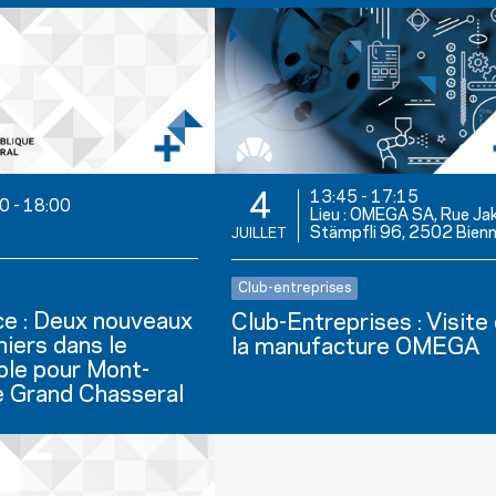
13:45
-
17:15
4
00
-
18:00
Lieu : OMEGA SA, Rue Ja
Stämpfli 96, 2502 Bien
JUILLET
Club-entreprises
e : Deux nouveaux
Club-Entreprises : Visite
niers dans le
la manufacture OMEGA
ble pour Mont-
le Grand Chasseral