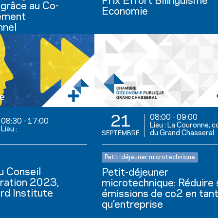
Prix Effort Bilinguisme
 grâce au Co-
Economie
ement
nnel
08:00
-
09:00
21
08:30
-
17:00
Lieu : La Couronne, c
Lieu :
du Grand Chasseral
SEPTEMBRE
Petit-déjeuner microtechnique
u Conseil
Petit-déjeuner
tration 2023,
microtechnique: Réduire
rd Institute
émissions de co2 en tan
qu’entreprise