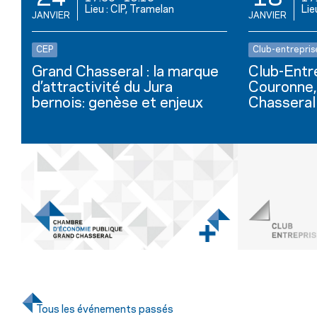
Lieu : CIP, Tramelan
Lie
JANVIER
JANVIER
CEP
Club-entrepris
Grand Chasseral : la marque
Club-Entre
d’attractivité du Jura
Couronne,
bernois: genèse et enjeux
Chasseral
Tous les événements passés