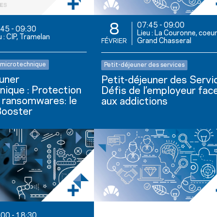
07:45
-
09:00
8
:45
-
09:30
Lieu : La Couronne, coeu
u : CIP, Tramelan
Grand Chasseral
FÉVRIER
 microtechnique
Petit-déjeuner des services
euner
Petit-déjeuner des Servic
nique : Protection
Défis de l’employeur fac
s ransomwares: le
aux addictions
Booster
:00
-
18:30