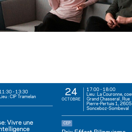
17:00
-
18:00
24
11:30
-
13:30
Lieu : La Couronne, coe
Lieu : CIP Tramelan
Grand Chasseral , Rue
OCTOBRE
Pierre-Pertuis 1, 2605
Sonceboz-Sombeval
e: Vivre une
CEP
ntelligence