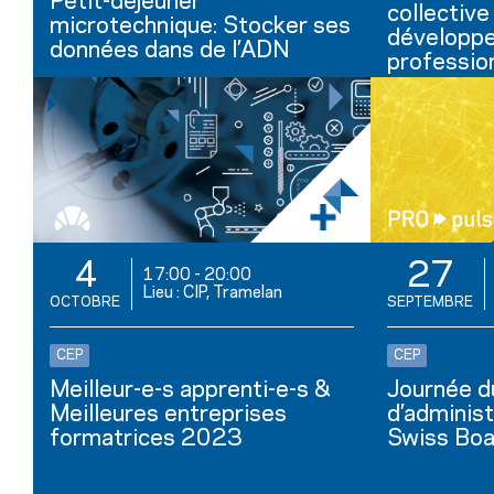
Petit-déjeuner
collective
microtechnique: Stocker ses
développ
données dans de l’ADN
professio
4
27
17:00
-
20:00
Lieu : CIP, Tramelan
OCTOBRE
SEPTEMBRE
CEP
CEP
Meilleur-e-s apprenti-e-s &
Journée d
Meilleures entreprises
d’adminis
formatrices 2023
Swiss Boa